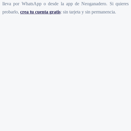
lleva por WhatsApp o desde la app de Neoganadero. Si quieres
probarlo,
crea tu cuenta gratis
: sin tarjeta y sin permanencia.
¿Excel sirve para llevar una finca ganadera?
¿En qué momento Excel se queda corto?
¿Pierdo mi trabajo en Excel si cambio a una app?
¿Tengo que elegir entre Excel y la app desde el primer día?
Crear cuenta gratis
Ver el demo