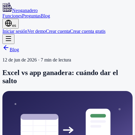
Neoganadero
Funciones
Preguntas
Blog
es
Iniciar sesión
Ver demo
Crear cuenta
Crear cuenta gratis
Blog
12 de jun de 2026
·
7
min de lectura
Excel vs app ganadera: cuándo dar el
salto