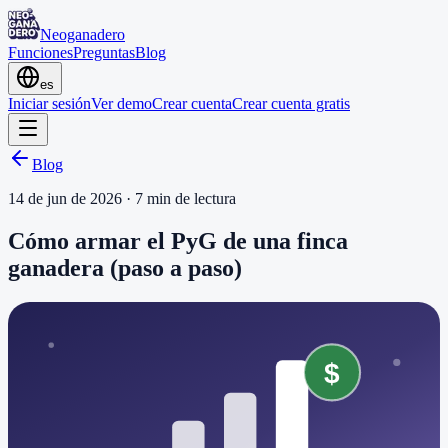
Neoganadero
Funciones
Preguntas
Blog
es
Iniciar sesión
Ver demo
Crear cuenta
Crear cuenta gratis
Blog
14 de jun de 2026
·
7
min de lectura
Cómo armar el PyG de una finca
ganadera (paso a paso)
$