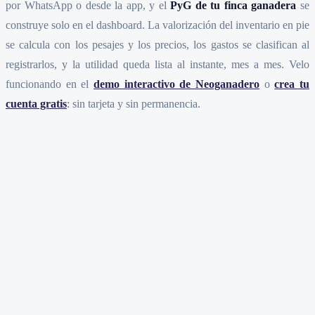
por WhatsApp o desde la app, y el
PyG de tu finca ganadera
se
construye solo en el dashboard. La valorización del inventario en pie
se calcula con los pesajes y los precios, los gastos se clasifican al
registrarlos, y la utilidad queda lista al instante, mes a mes. Velo
funcionando en el
demo interactivo de Neoganadero
o
crea tu
cuenta gratis
: sin tarjeta y sin permanencia.
¿Qué es el PyG de una finca ganadera?
¿Vender ganado es lo mismo que ganar?
¿Por qué se cuenta la valorización del inventario como ingreso?
¿Cada cuánto debería armar el PyG de mi finca?