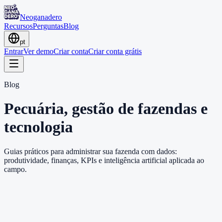
Neoganadero
Recursos
Perguntas
Blog
pt
Entrar
Ver demo
Criar conta
Criar conta grátis
Blog
Pecuária, gestão de fazendas e
tecnologia
Guias práticos para administrar sua fazenda com dados:
produtividade, finanças, KPIs e inteligência artificial aplicada ao
campo.