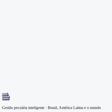
04 de jun. de 2026
·
6
min de leitura
Como controlar seu gado pelo WhatsApp
(guia 2026)
Aprenda a controlar seu gado pelo WhatsApp: registre pesagens,
sanidade e despesas com uma mensagem e veja sua fazenda em
tempo real com IA.
Ler artigo
Gestão pecuária inteligente · Brasil, América Latina e o mundo